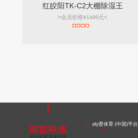
红皎阳TK-C2大棚除湿王
>
会员价格¥1499元
<
aty爱体育·(中国)