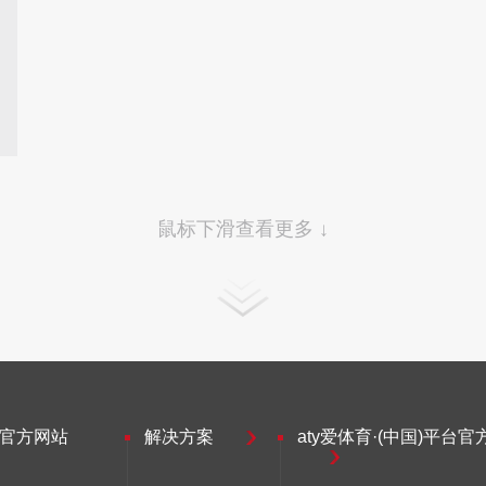
鼠标下滑查看更多 ↓
平台官方网站
解决方案
aty爱体育·(中国)平台