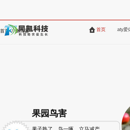
首页
aty
首页 / 驱鸟器
果园鸟害
果子熟了，鸟一啄，立马减产，