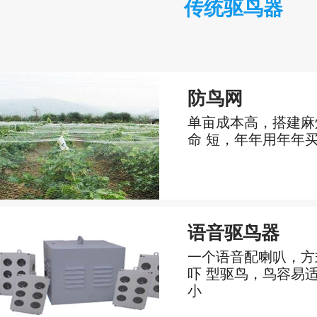
传统驱鸟器
防鸟网
单亩成本高，搭建麻
命 短，年年用年年
语音驱鸟器
一个语音配喇叭，方
吓 型驱鸟，鸟容易
小