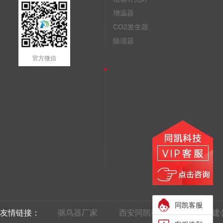
增温器
CO2发生器
除湿器
官方微信
同凯客服
友情链接：
驱鸟器厂家
西安同凯科技
西安团建