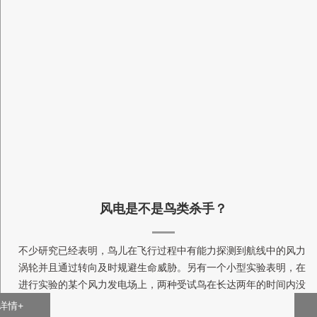
风电是不是鸟类杀手？
不少研究已经表明，鸟儿在飞行过程中有能力探测到航线中的风力
涡轮并且通过转向及时规避生命威胁。另有一个小型实验表明，在
进行实验的某个风力发电场上，两种受试鸟在长达两年的时间内没
有出现数量降低的情况。还有一个实验发现大雁可以成功躲开河岸
详情+