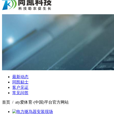
最新动态
同凯贴士
客户见证
常见问答
首页 / aty爱体育·(中国)平台官方网站