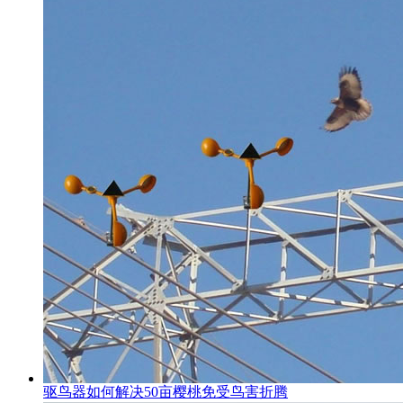
驱鸟器如何解决50亩樱桃免受鸟害折腾