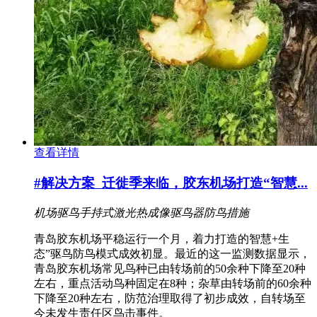
查看详情
#解决方案
迁徙季来临，胶东机场打造“智慧...
机场驱鸟
手持式激光
热成像
驱鸟器
防鸟措施
青岛胶东机场平稳运行一个月，着力打造的智慧+生
态”驱鸟防鸟模式成效初显。最近的这一监测数据显示，
青岛胶东机场常见鸟种已由转场前的50余种下降至20种
左右，重点活动鸟种固定在8种；杂草由转场前的60余种
下降至20种左右，防范治理取得了初步成效，自转场至
今未发生责任区鸟击事件。