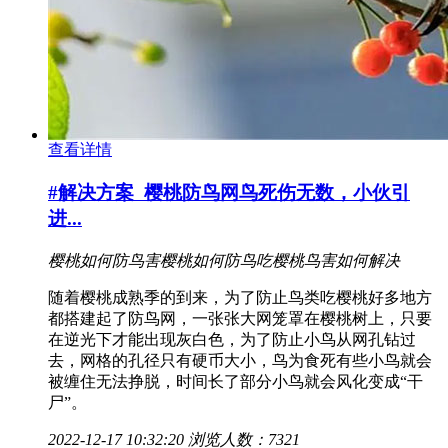
查看详情
#解决方案
樱桃防鸟网鸟死伤无数，小伙引
进...
樱桃如何防鸟害
樱桃如何防鸟吃
樱桃鸟害如何解决
随着樱桃成熟季的到来，为了防止鸟类吃樱桃好多地方
都搭建起了防鸟网，一张张大网笼罩在樱桃树上，只要
在逆光下才能出现灰白色，为了防止小鸟从网孔钻过
去，网格的孔径只有硬币大小，鸟为食死有些小鸟就会
被缠住无法挣脱，时间长了部分小鸟就会风化变成“干
尸”。
2022-12-17 10:32:20
浏览人数：7321