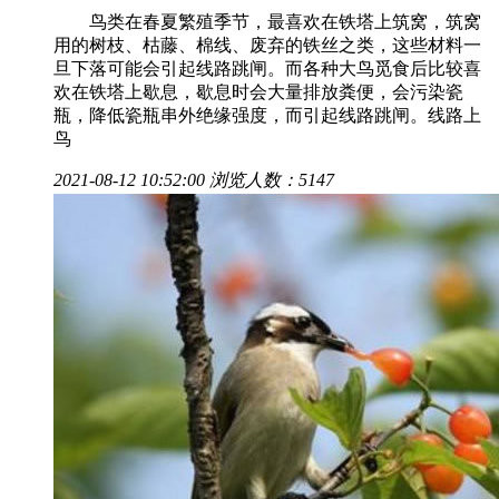
鸟类在春夏繁殖季节，最喜欢在铁塔上筑窝，筑窝
用的树枝、枯藤、棉线、废弃的铁丝之类，这些材料一
旦下落可能会引起线路跳闸。而各种大鸟觅食后比较喜
欢在铁塔上歇息，歇息时会大量排放粪便，会污染瓷
瓶，降低瓷瓶串外绝缘强度，而引起线路跳闸。线路上
鸟
2021-08-12 10:52:00
浏览人数：5147