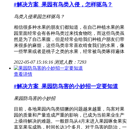
#解决方案
果园有鸟类入侵，怎样驱鸟？
鸟类入侵果园
怎样驱鸟？
相信很多种水果的朋友们都知道，在自己种植水果的果
园里面经常会有各种鸟类过来找食物吃，而这些鸟类虽
然是为了自己果腹，但是经常会给我们种植户朋友们带
来很多的麻烦，这些鸟类非常喜欢啃食我们的水果，像
一些苹果或者是桃子之类的水果，经常被鸟类啄得遍体
2022-05-07 15:16:16
浏览人数：7293
查看详情
#解决方案
果园防鸟害的小妙招一定要知道
果园防鸟害的小妙招
目前，各地果园内鸟类猖獗的问题越来越重，鸟害对果
园的质量和产量造成严重的影响，已成为当前果业生产
上亟待解决的难题。一般群鸟从4月末进入果园啄食果实
直至果实成熟，时间长达3个多月。对于鸟害的防治，一