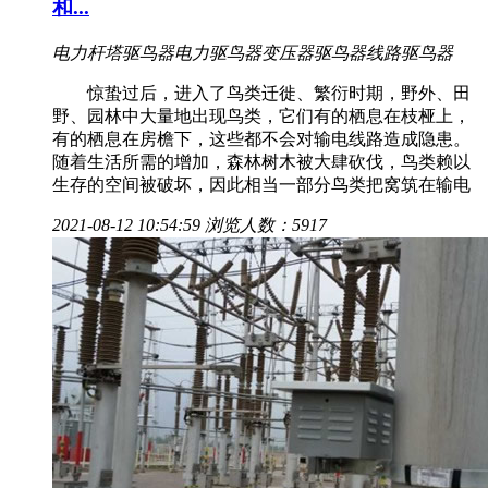
和...
电力杆塔驱鸟器
电力驱鸟器
变压器驱鸟器
线路驱鸟器
惊蛰过后，进入了鸟类迁徙、繁衍时期，野外、田
野、园林中大量地出现鸟类，它们有的栖息在枝桠上，
有的栖息在房檐下，这些都不会对输电线路造成隐患。
随着生活所需的增加，森林树木被大肆砍伐，鸟类赖以
生存的空间被破坏，因此相当一部分鸟类把窝筑在输电
2021-08-12 10:54:59
浏览人数：5917