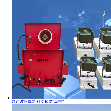
超声波驱鸟器 科学预防“鸟害”