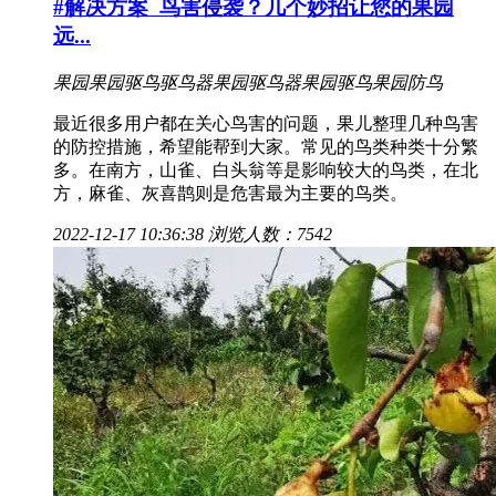
#解决方案
鸟害侵袭？几个妙招让您的果园
远...
果园
果园驱鸟
驱鸟器
果园驱鸟器
果园驱鸟
果园防鸟
最近很多用户都在关心鸟害的问题，果儿整理几种鸟害
的防控措施，希望能帮到大家。常见的鸟类种类十分繁
多。在南方，山雀、白头翁等是影响较大的鸟类，在北
方，麻雀、灰喜鹊则是危害最为主要的鸟类。
2022-12-17 10:36:38
浏览人数：7542