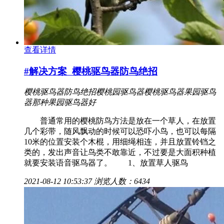
查看详情
#解决方案
樱桃驱鸟器防鸟绝招
樱桃驱鸟器防鸟绝招
樱桃园驱鸟器
樱桃驱鸟器
果园驱鸟
器
那种果园驱鸟器好
普通常用的樱桃防鸟方法是放在一个草人，在放置
几个彩带，随风飘动的时候可以恐吓小鸟，也可以每隔
10米的位置安装个木棍，用细绳相连，并且放置铃铛之
类的，发出声音让鸟类不敢靠近，不过要是大面积种植
就要安装语音驱鸟器了。 1、放置草人驱鸟
2021-08-12 10:53:37
浏览人数：6434