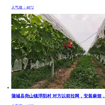
人气值：
4872
蒲城县尧山镇浮阳村 对方以前拉网，安装麻烦，成