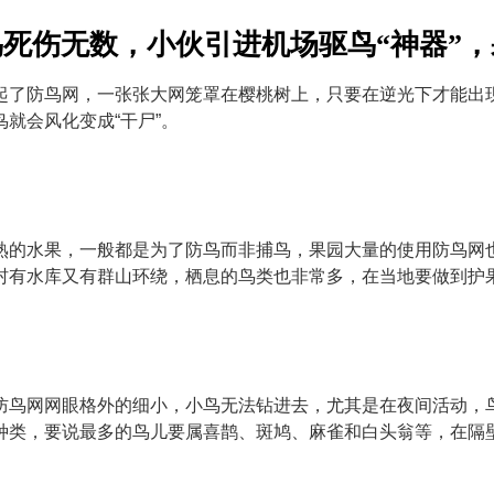
死伤无数，小伙引进机场驱鸟“神器”
起了防鸟网，一张张大网笼罩在樱桃树上，只要在逆光下才能出
就会风化变成“干尸”。
熟的水果，一般都是为了防鸟而非捕鸟，果园大量的使用防鸟网
村有水库又有群山环绕，栖息的鸟类也非常多，在当地要做到护
的防鸟网网眼格外的细小，小鸟无法钻进去，尤其是在夜间活动，
种类，要说最多的鸟儿要属喜鹊、斑鸠、麻雀和白头翁等，在隔