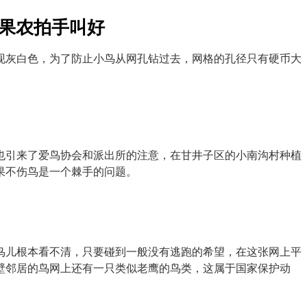
，果农拍手叫好
现灰白色，为了防止小鸟从网孔钻过去，网格的孔径只有硬币大
也引来了爱鸟协会和派出所的注意，在甘井子区的小南沟村种植
果不伤鸟是一个棘手的问题。
鸟儿根本看不清，只要碰到一般没有逃跑的希望，在这张网上平
壁邻居的鸟网上还有一只类似老鹰的鸟类，这属于国家保护动