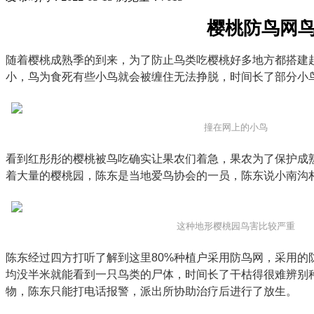
樱桃防鸟网鸟
随着樱桃成熟季的到来，为了防止鸟类吃樱桃好多地方都搭建
小，鸟为食死有些小鸟就会被缠住无法挣脱，时间长了部分小鸟
撞在网上的小鸟
看到红彤彤的樱桃被鸟吃确实让果农们着急，果农为了保护成
着大量的樱桃园，陈东是当地爱鸟协会的一员，陈东说小南沟
这种地形樱桃园鸟害比较严重
陈东经过四方打听了解到这里80%种植户采用防鸟网，采用
均没半米就能看到一只鸟类的尸体，时间长了干枯得很难辨别
物，陈东只能打电话报警，派出所协助治疗后进行了放生。