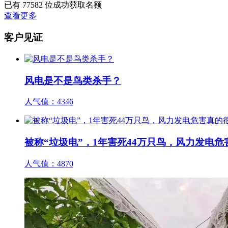
已有
77582
位成功获取名额
查看更多
客户见证
风电是不是鸟类杀手？
人气值：
4346
被称“垃圾电”，1年害死44万只鸟，风力发电
人气值：
4870