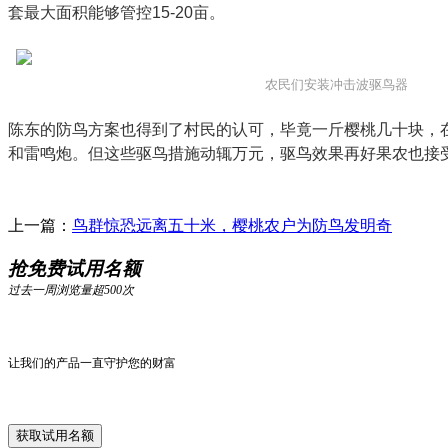
套最大面积能够管控15-20亩。
农民们安装冲击波驱鸟器
陈东的防鸟方案也得到了村民的认可，毕竟一斤樱桃几十块，
和雷鸣炮。但这些驱鸟措施动辄万元，驱鸟效果再好果农也接
上一篇：
鸟群惊恐远离五十米，樱桃农户为防鸟发明奇
抢免费试用名额
过去一周浏览量超500次
让我们的产品一直守护您的财富
获取试用名额