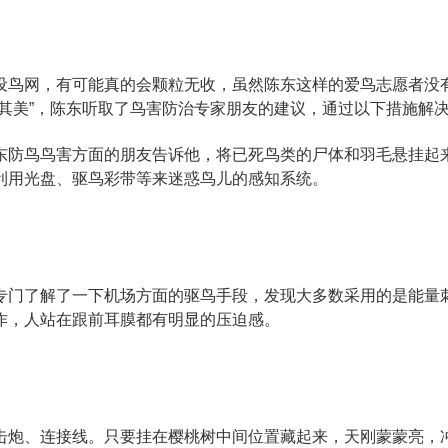
设鸟网，有可能真的会颗粒无收，虽然陈东这样的爱鸟志愿者没
其美”，陈东听取了鸟害防治专家朋友的建议，通过以下措施解
东防鸟鸟害方面的朋友告诉他，将已死鸟类的尸体和羽毛悬挂起
利用光盘、驱鸟彩带等来迷惑鸟儿的感知系统。
专门了解了一下机场方面的驱鸟手段，发现大多数采用的是能量
作，人站在跟前耳膜都有明显的压迫感。
击炮、连接线。只要挂在樱桃树中间位置藏起来，天刚蒙蒙亮，