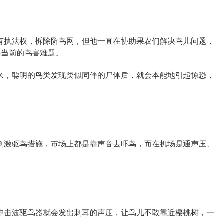
有执法权，拆除防鸟网，但他一直在协助果农们解决鸟儿问题，
决当前的鸟害难题。
来，聪明的鸟类发现类似同伴的尸体后，就会本能地引起惊恐，
刺激驱鸟措施，市场上都是靠声音去吓鸟，而在机场是通声压、
冲击波驱鸟器就会发出刺耳的声压，让鸟儿不敢靠近樱桃树，一