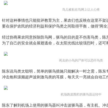
鸟儿被粘在鸟网上让人心疼
针对这种事情也只能批评教育为主，果农们也反映在这里不架
要在保护农民的经济利益和保护鸟类之间取得平衡，做得“两全
经过协商果农同意拆除防鸟网，驱鸟的目的是不伤害鸟类，陈
为了自己的安全就会展翅逃命，在太阳光线比较强烈时，还可
死去的小鸟的尸体可以恐吓鸟类
陈东说鸟类太聪明，简单的驱鸟措施只能解决一时之需，陈东
冲击炮和滚频超声波刺激鸟类的耳膜，每天天一亮就会自动工
机场跑道围栏的驱鸟器运转中
陈东了解到机场上使用的驱鸟器叫冲击波驱鸟器，有主机、冲