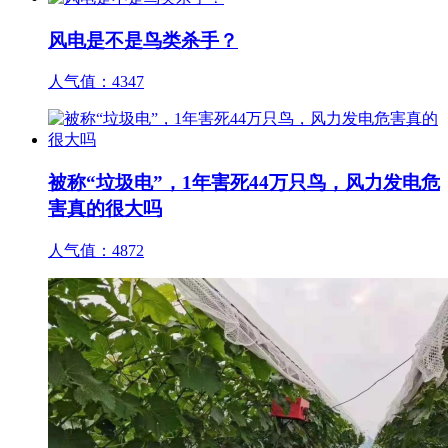
风电是不是鸟类杀手？
人气值：
4347
被称“垃圾电”，1年害死44万只鸟，风力发电危
害真的很大吗
人气值：
4872