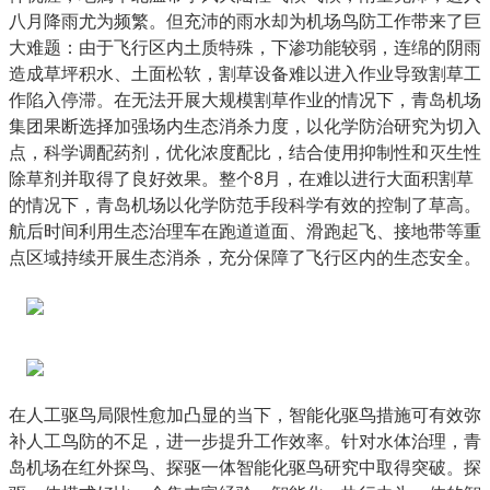
八月降雨尤为频繁。但充沛的雨水却为机场鸟防工作带来了巨
大难题：由于飞行区内土质特殊，下渗功能较弱，连绵的阴雨
造成草坪积水、土面松软，割草设备难以进入作业导致割草工
作陷入停滞。在无法开展大规模割草作业的情况下，青岛机场
集团果断选择加强场内生态消杀力度，以化学防治研究为切入
点，科学调配药剂，优化浓度配比，结合使用抑制性和灭生性
除草剂并取得了良好效果。整个8月，在难以进行大面积割草
的情况下，青岛机场以化学防范手段科学有效的控制了草高。
航后时间利用生态治理车在跑道道面、滑跑起飞、接地带等重
点区域持续开展生态消杀，充分保障了飞行区内的生态安全。
在人工驱鸟局限性愈加凸显的当下，智能化驱鸟措施可有效弥
补人工鸟防的不足，进一步提升工作效率。针对水体治理，青
岛机场在红外探鸟、探驱一体智能化驱鸟研究中取得突破。探