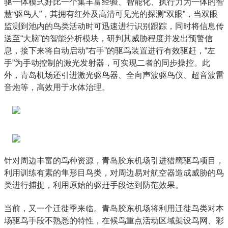
驱一体模式好比一个集丰富经验、智能化、执行力为一体的智
慧“驱鸟人”，其拥有红外及高清可见光的探测“双眼”，当双眼
监测到池内的鸟类活动时可迅速进行识别跟踪，同时将信息传
送至“大脑”的智能分析模块，研判其威胁程度并发出预警信
息，接下来将自动启动“右手”的驱鸟装置进行有效驱赶，“左
手”为手动控制的激光发射器，可实现二者的同步操控。此
外，青岛机场还引进激光驱鸟器、全向声波驱鸟仪、超音波雷
音炮等，高效用于水体治理。
针对周边丰富的鸟种资源，青岛胶东机场引进猎鹰驱鸟项目，
利用训练有素的隼形目鸟类，对周边易对航空器造成威胁的鸟
类进行捕捉，利用原始的驱赶手段达到防范效果。
当前，又一个迁徙季来临。青岛胶东机场将利用迁徙鸟类对本
场驱鸟手段不熟悉的特性，在候鸟重点活动区域架设鸟网、彩