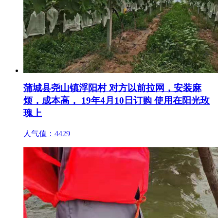
蒲城县尧山镇浮阳村 对方以前拉网，安装麻
烦，成本高， 19年4月10日订购 使用在阳光玫
瑰上
人气值：
4429