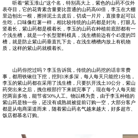
听着“紫玉淮山”这个名，特别高大上，紫色的山药不仅外
表夺目，它的花青素含量要比普通的山药高60倍，李玉在大棚
里边刨出一根，擦掉泥土去皮后，切成一片片，直接拿起可以
生吃，口味像红薯一样，相比较传统的山药都是封沟，打眼儿
竖着长，紫山药都是横着长，李玉的山药在种植前底部都有一
个浅生槽，就是一个长型塑料模具，浅生槽前边有个45度的凹
槽，就是防止紫山药垂直扎下去，在浅生槽槽内放上有机物
质，这样的紫山药就横着长。
山药你挖过吗？李玉告诉我，传统的山药挖的话非常费
事，都用铁锹往下挖，挖到1米多深，每人每天只能挖1分地，
李玉的紫山药都在采用了浅生槽，只要扒开浅土10公分，紫山
药突出来之后，拽住根部拧下来就完事了，现在每个人每天能
挖两亩多地，能节省50%人工。物以稀为贵，由于李玉种植的
紫山药是独一份，还没有成熟就被提前订购一空，大部分客户
都是从电商渠道而来，随着紫山药名气越来越大，好多超市、
饭店都慕名订购。