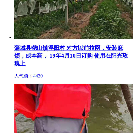
蒲城县尧山镇浮阳村 对方以前拉网，安装麻
烦，成本高， 19年4月10日订购 使用在阳光玫
瑰上
人气值：
4430