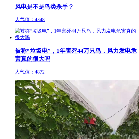
风电是不是鸟类杀手？
人气值：
4348
被称“垃圾电”，1年害死44万只鸟，风力发电危
害真的很大吗
人气值：
4872