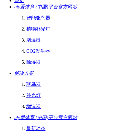
首页
aty爱体育·(中国)平台官方网站
智能驱鸟器
植物补光灯
增温器
CO2发生器
除湿器
解决方案
驱鸟器
补光灯
增温器
aty爱体育·(中国)平台官方网站
最新动态