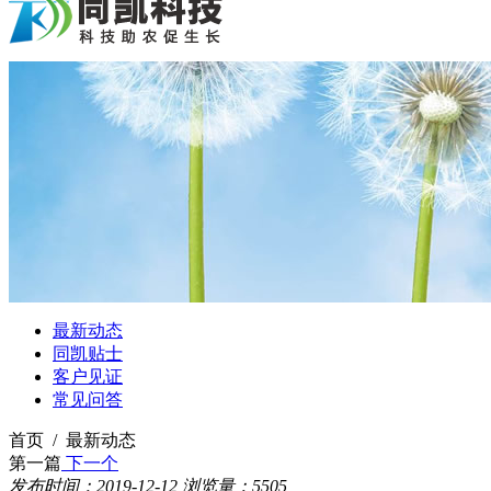
最新动态
同凯贴士
客户见证
常见问答
首页 / 最新动态
第一篇
下一个
发布时间：2019-12-12
浏览量：5505