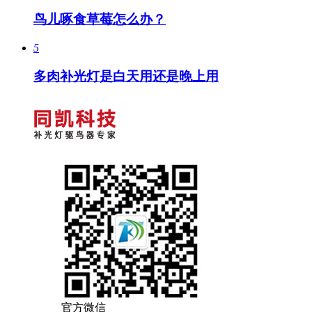
鸟儿啄食草莓怎么办？
5
多肉补光灯是白天用还是晚上用
官方微信