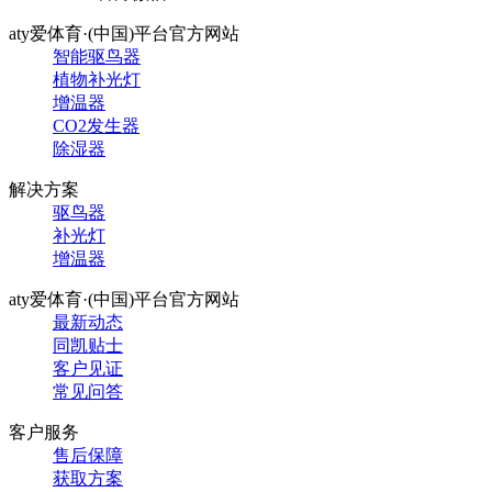
aty爱体育·(中国)平台官方网站
智能驱鸟器
植物补光灯
增温器
CO2发生器
除湿器
解决方案
驱鸟器
补光灯
增温器
aty爱体育·(中国)平台官方网站
最新动态
同凯贴士
客户见证
常见问答
客户服务
售后保障
获取方案