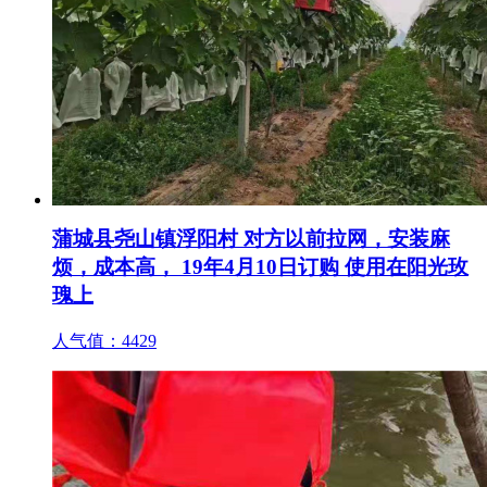
蒲城县尧山镇浮阳村 对方以前拉网，安装麻
烦，成本高， 19年4月10日订购 使用在阳光玫
瑰上
人气值：
4429