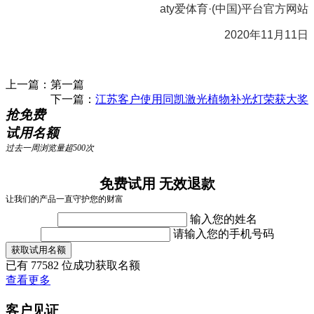
aty爱体育·(中国)平台官方网站
2020年11月11日
上一篇：第一篇
下一篇：
江苏客户使用同凯激光植物补光灯荣获大奖
抢免费
试用名额
过去一周浏览量超500次
免费试用 无效退款
让我们的产品一直守护您的财富
输入您的姓名
请输入您的手机号码
获取试用名额
已有
77582
位成功获取名额
查看更多
客户见证