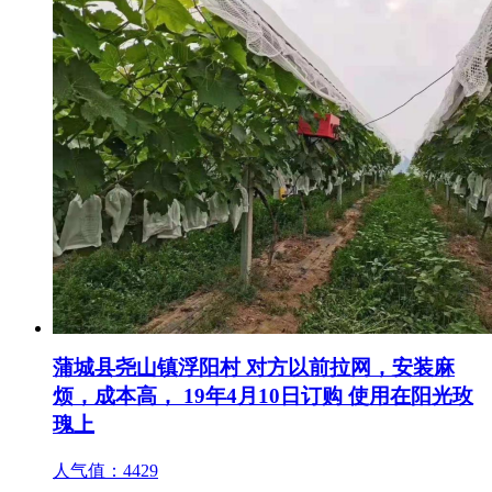
蒲城县尧山镇浮阳村 对方以前拉网，安装麻
烦，成本高， 19年4月10日订购 使用在阳光玫
瑰上
人气值：
4429