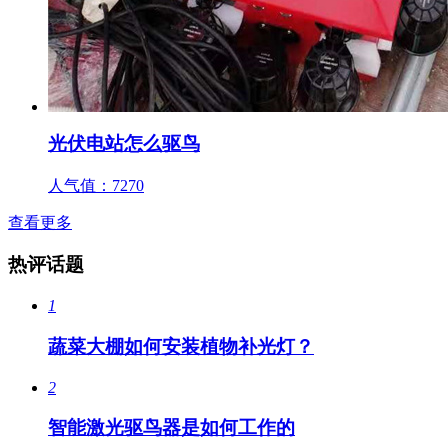
光伏电站怎么驱鸟
人气值：
7270
查看更多
热评话题
1
蔬菜大棚如何安装植物补光灯？
2
智能激光驱鸟器是如何工作的